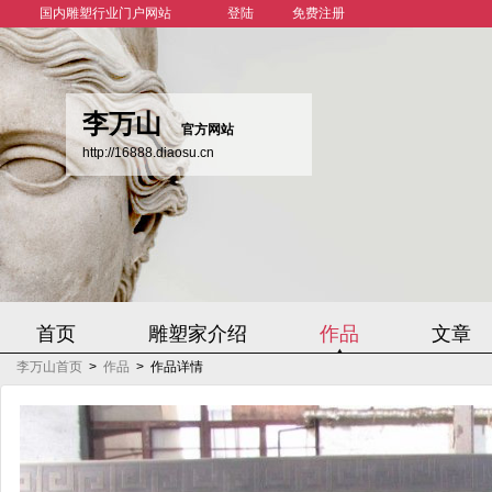
国内雕塑行业门户网站
登陆
免费注册
李万山
官方网站
http://16888.diaosu.cn
首页
雕塑家介绍
作品
文章
李万山首页
>
作品
>
作品详情