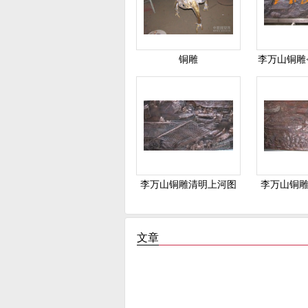
铜雕
李万山铜雕
李万山铜雕清明上河图
李万山铜
文章