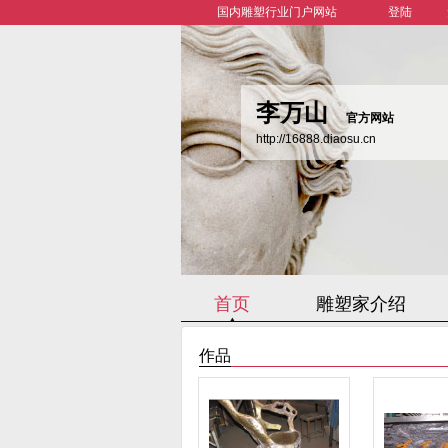
国内雕塑行业门户网站
登陆
李万山
官方网站
http://16888.diaosu.cn
首页
雕塑家介绍
作品